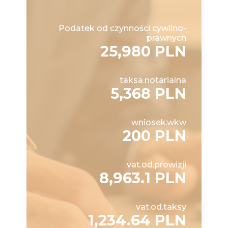
Podatek od czynności cywilno-
prawnych
25,980 PLN
taksa.notarialna
5,368 PLN
wniosek.wkw
200 PLN
vat.od.prowizji
8,963.1 PLN
vat.od.taksy
1,234.64 PLN