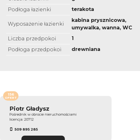
terakota
Podłoga łazienki
kabina prysznicowa,
Wyposażenie łazienki
umywalka, wanna, WC
1
Liczba przedpokoi
drewniana
Podłoga przedpokoi
156
OFERT
Piotr Gładysz
Pośrednik w obrocie nieruchomościami
licencja: 20712
509 895 285