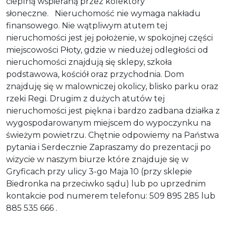
cieplną wspieraną przez kolektory
słoneczne.
Nieruchomość nie wymaga nakładu
finansowego. Nie wątpliwym atutem tej
nieruchomości jest jej położenie, w spokojnej części
miejscowości Płoty, gdzie w niedużej odległości od
nieruchomości znajdują się sklepy, szkoła
podstawowa, kościół oraz przychodnia. Dom
znajduję się w malowniczej okolicy, blisko parku oraz
rzeki Regi. Drugim z dużych atutów tej
nieruchomości jest piękna i bardzo zadbana działka z
wygospodarowanym miejscem do wypoczynku na
świeżym powietrzu.
Chętnie odpowiemy na Państwa
pytania i Serdecznie Zapraszamy do prezentacji po
wizycie w naszym biurze które znajduje się w
Gryficach przy ulicy 3-go Maja 10 (przy sklepie
Biedronka na przeciwko sądu) lub po uprzednim
kontakcie pod numerem telefonu: 509 895 285 lub
885 535 666 .