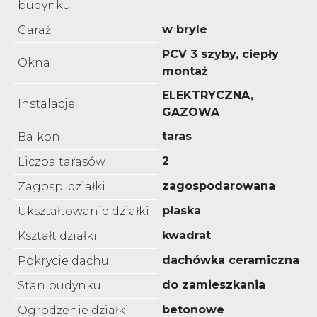
budynku
w bryle
Garaż
PCV 3 szyby, ciepły
Okna
montaż
ELEKTRYCZNA,
Instalacje
GAZOWA
taras
Balkon
2
Liczba tarasów
zagospodarowana
Zagosp. działki
płaska
Ukształtowanie działki
kwadrat
Kształt działki
dachówka ceramiczna
Pokrycie dachu
do zamieszkania
Stan budynku
betonowe
Ogrodzenie działki