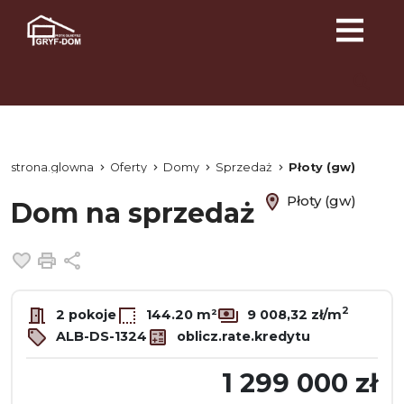
strona.glowna
Oferty
Domy
Sprzedaż
Płoty (gw)
Płoty (gw)
Dom na sprzedaż
Dodaj do ulubionych
Drukuj
Udostępnij
2
2 pokoje
144.20 m²
9 008,32 zł/m
ALB-DS-1324
oblicz.rate.kredytu
1 299 000 zł