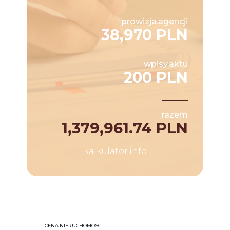
prowizja.agencji
38,970 PLN
wpisy.aktu
200 PLN
razem
1,379,961.74 PLN
kalkulator.info
CENA.NIERUCHOMOSCI