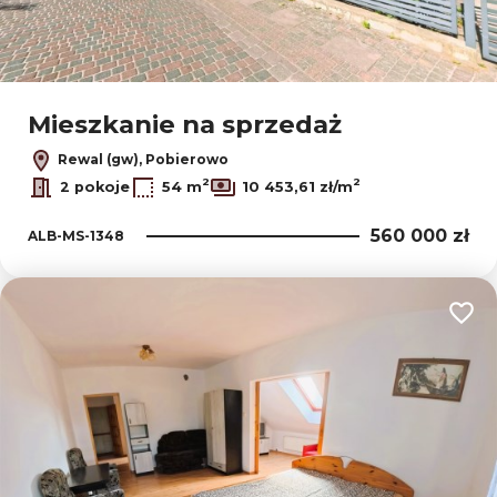
Mieszkanie na sprzedaż
Rewal (gw), Pobierowo
2
2
2 pokoje
54 m
10 453,61 zł/m
560 000 zł
ALB-MS-1348
Dodaj