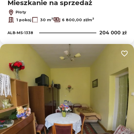
Mieszkanie na sprzedaż
Płoty
2
2
1 pokoj
30 m
6 800,00 zł/m
204 000 zł
ALB-MS-1338
Dodaj