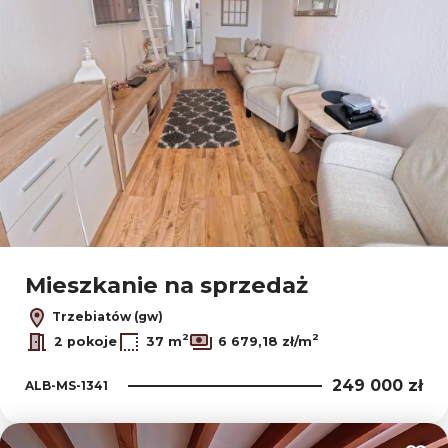
Mieszkanie na sprzedaż
Trzebiatów (gw)
2
2
2 pokoje
37 m
6 679,18 zł/m
249 000 zł
ALB-MS-1341