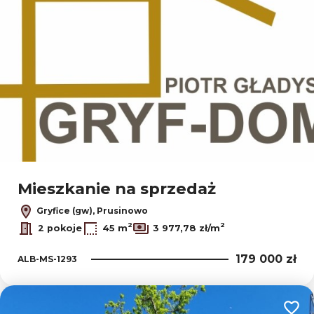
Mieszkanie na sprzedaż
Gryfice (gw), Prusinowo
2
2
2 pokoje
45 m
3 977,78 zł/m
179 000 zł
ALB-MS-1293
Dodaj