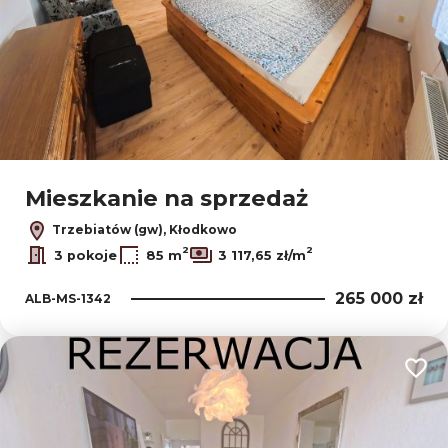
Mieszkanie na sprzedaż
Trzebiatów (gw), Kłodkowo
2
2
3 pokoje
85 m
3 117,65 zł/m
265 000 zł
ALB-MS-1342
Dodaj