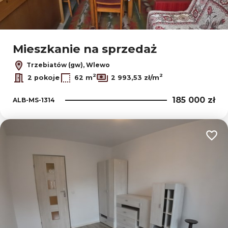
Mieszkanie na sprzedaż
Trzebiatów (gw), Wlewo
2
2
2 pokoje
62 m
2 993,53 zł/m
185 000 zł
ALB-MS-1314
Dodaj