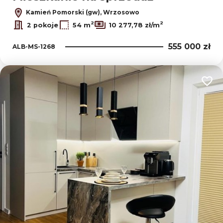
Kamień Pomorski (gw), Wrzosowo
2
2
2 pokoje
54 m
10 277,78 zł/m
555 000 zł
ALB-MS-1268
Dodaj