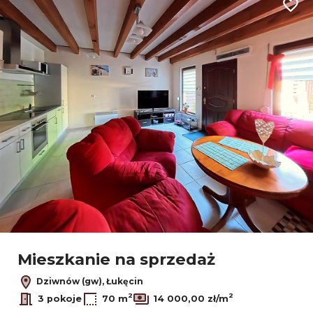
Dodaj
Mieszkanie na sprzedaż
Dziwnów (gw), Łukęcin
2
2
3 pokoje
70 m
14 000,00 zł/m