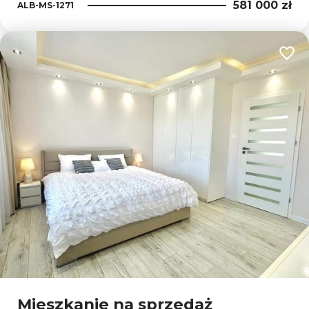
581 000 zł
ALB-MS-1271
Dodaj
Mieszkanie na sprzedaż