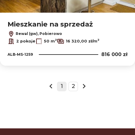
Mieszkanie na sprzedaż
Rewal (gw), Pobierowo
2
2
2 pokoje
50 m
16 320,00 zł/m
816 000 zł
ALB-MS-1259
1
2
prev
next