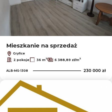
Mieszkanie na sprzedaż
Gryfice
2
2
2 pokoje
36 m
6 388,89 zł/m
230 000 zł
ALB-MS-1308
Dodaj