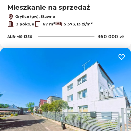
Mieszkanie na sprzedaż
Gryfice (gw), Stawno
2
2
3 pokoje
67 m
5 373,13 zł/m
360 000 zł
ALB-MS-1356
Dodaj