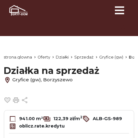
strona.glowna
Oferty
Działki
Sprzedaż
Gryfice (gw)
Bor
Działka na sprzedaż
Gryfice (gw), Borzyszewo
Dodaj do ulubionych
Drukuj
Udostępnij
2
941.00 m²
122,39 zł/m
ALB-GS-989
oblicz.rate.kredytu