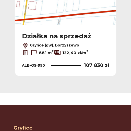
Działka na sprzedaż
Dz
Gryfice (gw), Borzyszewo
2
2
881 m
122,40 zł/m
0 zł
107 830 zł
ALB-GS-990
ALB
Gryfice