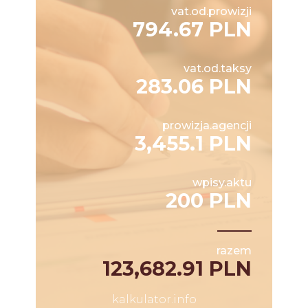
vat.od.prowizji
794.67 PLN
vat.od.taksy
283.06 PLN
prowizja.agencji
3,455.1 PLN
wpisy.aktu
200 PLN
razem
123,682.91 PLN
kalkulator.info