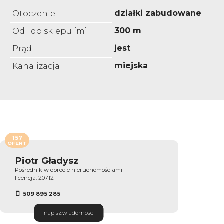
działki zabudowane
Otoczenie
300 m
Odl. do sklepu [m]
jest
Prąd
miejska
Kanalizacja
157
OFERT
Piotr Gładysz
Pośrednik w obrocie nieruchomościami
licencja: 20712
509 895 285
napisz.wiadomosc