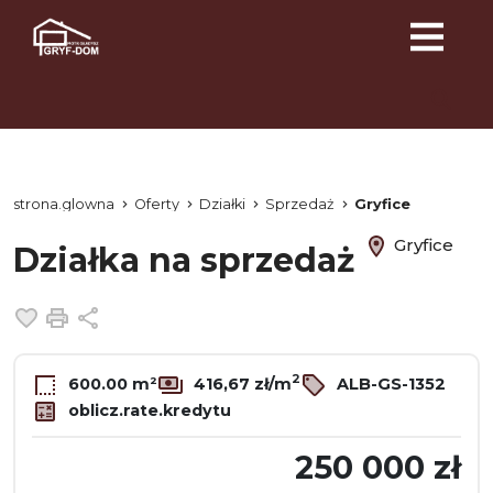
strona.glowna
Oferty
Działki
Sprzedaż
Gryfice
Gryfice
Działka na sprzedaż
Dodaj do ulubionych
Drukuj
Udostępnij
2
600.00 m²
416,67 zł/m
ALB-GS-1352
oblicz.rate.kredytu
250 000 zł