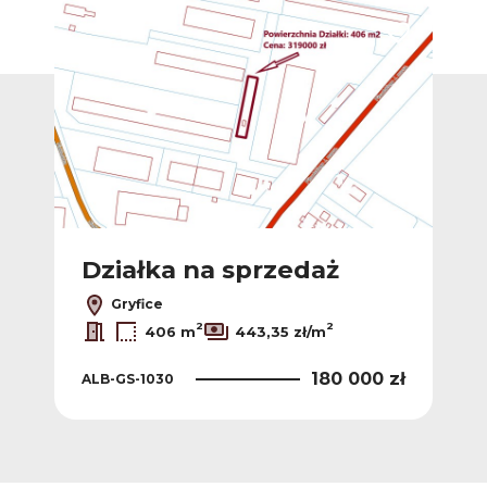
Dodaj do ulub
Działka na sprzedaż
Gryfice
2
2
406 m
443,35 zł/m
180 000 zł
ALB-GS-1030