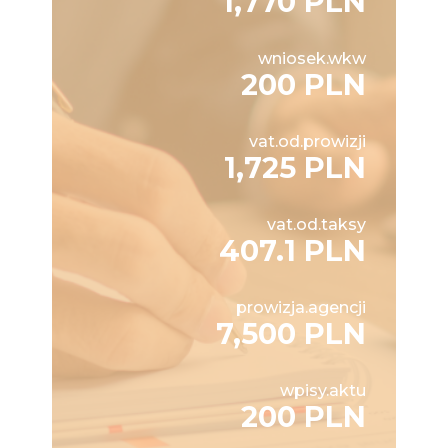
1,770 PLN
wniosek.wkw
200 PLN
vat.od.prowizji
1,725 PLN
vat.od.taksy
407.1 PLN
prowizja.agencji
7,500 PLN
wpisy.aktu
200 PLN