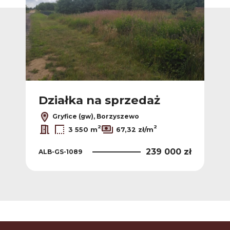
Działka na sprzedaż
Gryfice (gw), Borzyszewo
2
2
3 550 m
67,32 zł/m
239 000 zł
ALB-GS-1089