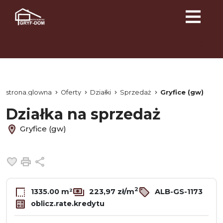
strona.glowna
Oferty
Działki
Sprzedaż
Gryfice (gw)
Działka na sprzedaż
Gryfice (gw)
Dodaj do ulubionych
Drukuj
Udostępnij
2
1335.00 m²
223,97 zł/m
ALB-GS-1173
oblicz.rate.kredytu