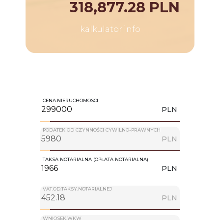
318,877.28 PLN
kalkulator.info
CENA.NIERUCHOMOSCI
PLN
PODATEK OD CZYNNOŚCI CYWILNO-PRAWNYCH
PLN
TAKSA NOTARIALNA (OPŁATA NOTARIALNA)
PLN
VAT.OD.TAKSY.NOTARIALNEJ
PLN
WNIOSEK.WKW