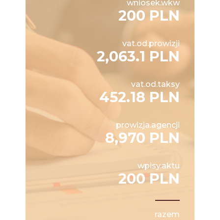
wniosek.wkw
200 PLN
vat.od.prowizji
2,063.1 PLN
vat.od.taksy
452.18 PLN
prowizja.agencji
8,970 PLN
wpisy.aktu
200 PLN
razem