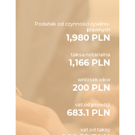
Podatek od czynności cywilno-
prawnych
1,980 PLN
taksa.notarialna
1,166 PLN
wniosek.wkw
200 PLN
vat.od.prowizji
683.1 PLN
vat.od.taksy