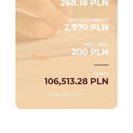
268.18 PLN
prowizja.agencji
2,970 PLN
wpisy.aktu
200 PLN
razem
106,513.28 PLN
kalkulator.info