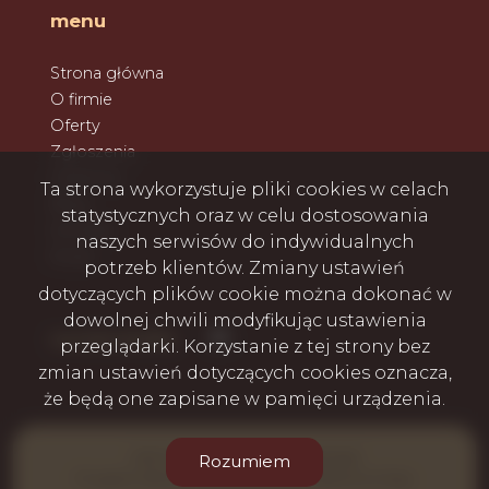
menu
Strona główna
O firmie
Oferty
Zgłoszenia
Ulubione
Ta strona wykorzystuje pliki cookies w celach
Blog
statystycznych oraz w celu dostosowania
Kontakt
naszych serwisów do indywidualnych
Rodo
potrzeb klientów. Zmiany ustawień
dotyczących plików cookie można dokonać w
dowolnej chwili modyfikując ustawienia
Facebook
social.media
przeglądarki. Korzystanie z tej strony bez
zmian ustawień dotyczących cookies oznacza,
że będą one zapisane w pamięci urządzenia.
GRYF-DOM Piotr Gładysz © 2026
Rozumiem
Program dla biur nieruchomości
Galactica Virgo