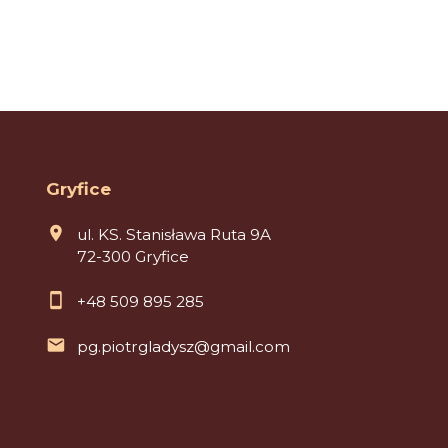
Gryfice
ul. KS. Stanisława Ruta 9A
72-300 Gryfice
+48 509 895 285
pg.piotrgladysz@gmail.com