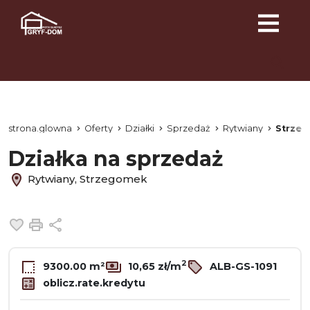
strona.glowna
Oferty
Działki
Sprzedaż
Rytwiany
Strze
Działka na sprzedaż
Rytwiany, Strzegomek
Dodaj do ulubionych
Drukuj
Udostępnij
2
9300.00 m²
10,65 zł/m
ALB-GS-1091
oblicz.rate.kredytu