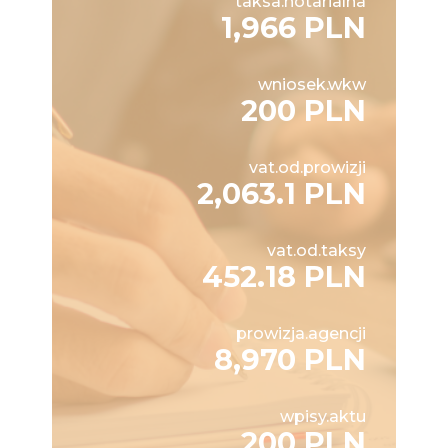
taksa.notarialna
1,966 PLN
wniosek.wkw
200 PLN
vat.od.prowizji
2,063.1 PLN
vat.od.taksy
452.18 PLN
prowizja.agencji
8,970 PLN
wpisy.aktu
200 PLN