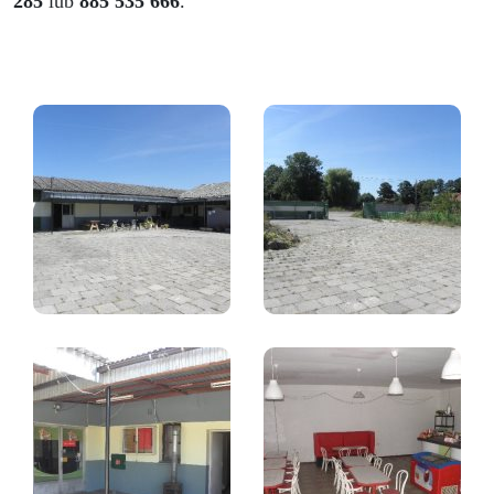
285
lub
885 535 666
.