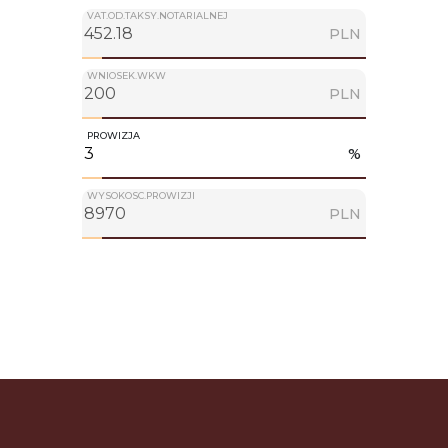
VAT.OD.TAKSY.NOTARIALNEJ
PLN
WNIOSEK.WKW
PLN
PROWIZJA
%
WYSOKOSC.PROWIZJI
PLN