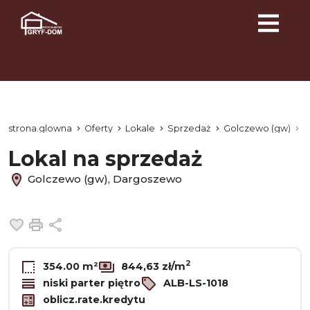
strona.glowna
Oferty
Lokale
Sprzedaż
Golczewo (gw)
D
Lokal na sprzedaż
Golczewo (gw), Dargoszewo
Dodaj do ulubionych
Drukuj
Udostępnij
2
354.00 m²
844,63 zł/m
niski parter piętro
ALB-LS-1018
oblicz.rate.kredytu