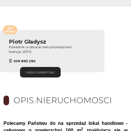
157
OFERT
Piotr Gładysz
Pośrednik w obrocie nieruchomościami
licencja: 20712
509 895 285
napisz.wiadomosc
OPIS.NIERUCHOMOSCI
Polecamy Państwu do na sprzedaż lokal handlowo -
2
usługowy o powierzchni 160 m
znajdujący się w