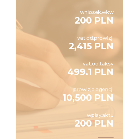
wniosek.wkw
200 PLN
vat.od.prowizji
2,415 PLN
vat.od.taksy
499.1 PLN
prowizja.agencji
10,500 PLN
wpisy.aktu
200 PLN