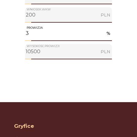
WNIOSEK.WKW
PLN
PROWIZJA
%
WYSOKOSC.PROWIZJI
PLN
Gryfice