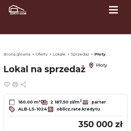
strona.glowna
Oferty
Lokale
Sprzedaż
Płoty
Płoty
Lokal na sprzedaż
Dodaj do ulubionych
Drukuj
Udostępnij
2
160.00 m²
2 187,50 zł/m
parter
ALB-LS-1024
oblicz.rate.kredytu
350 000 zł