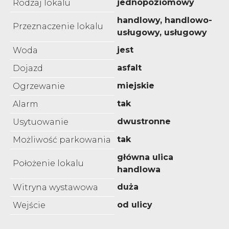
jednopoziomowy
Rodzaj lokalu
handlowy, handlowo-
Przeznaczenie lokalu
usługowy, usługowy
jest
Woda
asfalt
Dojazd
miejskie
Ogrzewanie
tak
Alarm
dwustronne
Usytuowanie
tak
Możliwość parkowania
główna ulica
Położenie lokalu
handlowa
duża
Witryna wystawowa
od ulicy
Wejście