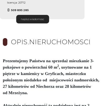
licencja: 20712
509 895 285
napisz.wiadomosc
OPIS.NIERUCHOMOSCI
Prezentujemy Państwu na sprzedaż mieszkanie 3-
2
pokojowe o powierzchni 60 m
, usytuowane na 1
piętrze w kamienicy w Gryficach, miasteczku
położonym niedaleko od
miejscowości nadmorskich,
27 kilometrów od Niechorza oraz 28 kilometrów
od Mrzeżyna.
Aktualnie nieruchomość ta podzielona jest na 2