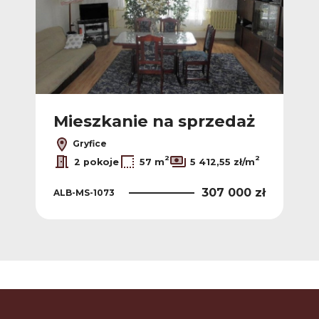
Mieszkanie na sprzedaż
Gryfice
2
2
2 pokoje
57 m
5 412,55 zł/m
307 000 zł
ALB-MS-1073