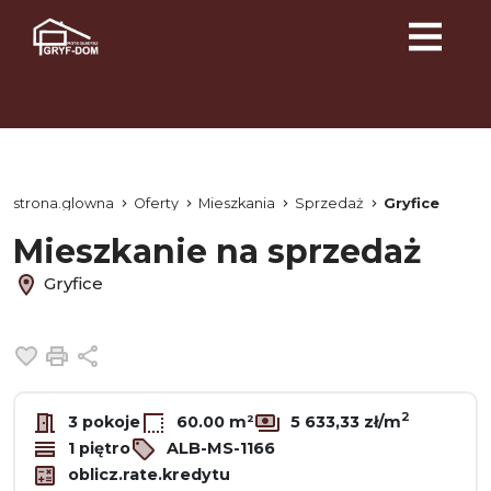
strona.glowna
Oferty
Mieszkania
Sprzedaż
Gryfice
Mieszkanie na sprzedaż
Gryfice
Dodaj do ulubionych
Drukuj
Udostępnij
2
3 pokoje
60.00 m²
5 633,33 zł/m
1 piętro
ALB-MS-1166
oblicz.rate.kredytu