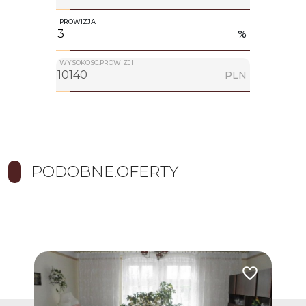
PROWIZJA
%
WYSOKOSC.PROWIZJI
PLN
PODOBNE.OFERTY
Dodaj do ulub