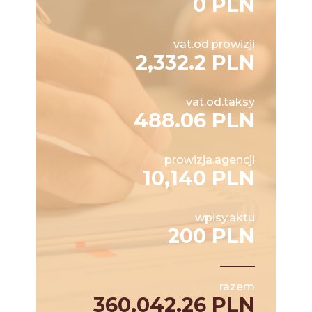
0 PLN
vat.od.prowizji
2,332.2 PLN
vat.od.taksy
488.06 PLN
prowizja.agencji
10,140 PLN
wpisy.aktu
200 PLN
razem
360,042.26 PLN